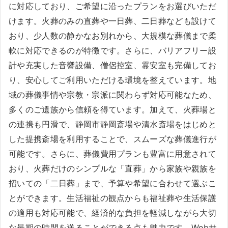
に対応しており、ご希望に沿ったプランをお選びいただ
けます。火葬のみの直葬や一日葬、二日葬なども設けて
おり、少人数の静かなお別れから、大規模な葬儀まで柔
軟に対応できるのが特徴です。さらに、バリアフリー設
計や充実した音響設備、僧侶控室、霊安室も完備してお
り、安心してご利用いただける環境を整えています。地
域の葬儀事情や宗教・宗派に関わらず対応可能なため、
多くのご遺族から信頼を得ています。加えて、火葬場と
の連携も円滑で、静岡市静岡斎場や清水斎場をはじめと
した提携斎場を利用することで、スムーズな葬儀進行が
可能です。さらに、葬儀費用プランも豊富に用意されて
おり、火葬だけのシンプルな「直葬」から家族や親族を
招いての「二日葬」まで、予算や希望に合わせて選ぶこ
とができます。生活福祉の観点からも福祉葬や生活保護
の適用も対応可能で、経済的な負担を軽減しながら大切
な最期の時間を送ることができる点も魅力です。Webサ